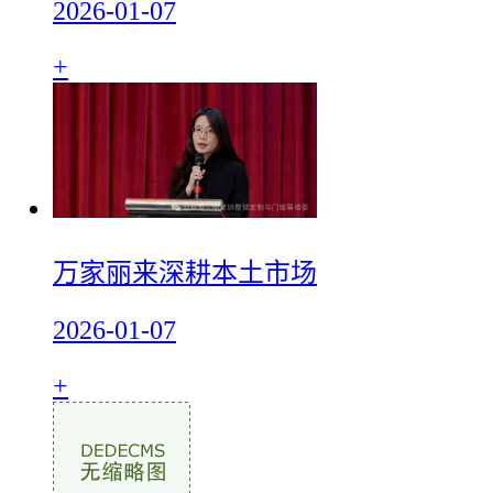
2026-01-07
+
万家丽来深耕本土市场
2026-01-07
+