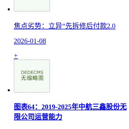
焦点劣势：立异“先拆修后付款2.0
2026-01-08
+
图表64：2019-2025年中航三鑫股份无
限公司运营能力