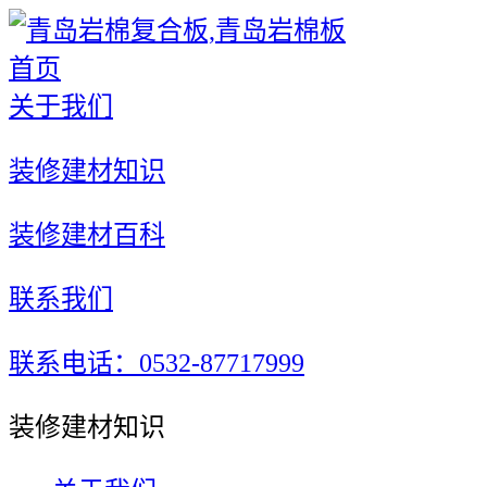
首页
关于我们
装修建材知识
装修建材百科
联系我们
联系电话：0532-87717999
装修建材知识