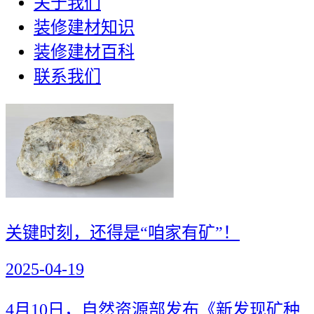
关于我们
装修建材知识
装修建材百科
联系我们
关键时刻，还得是“咱家有矿”！
2025-04-19
4月10日，自然资源部发布《新发现矿种