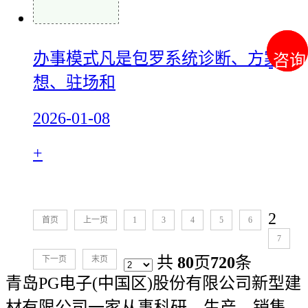
办事模式凡是包罗系统诊断、方案设
咨询
咨询
想、驻场和
2026-01-08
+
2
首页
上一页
1
3
4
5
6
7
共
80
页
720
条
下一页
末页
青岛PG电子(中国区)股份有限公司新型建
材有限公司
一家从事科研、生产、销售、