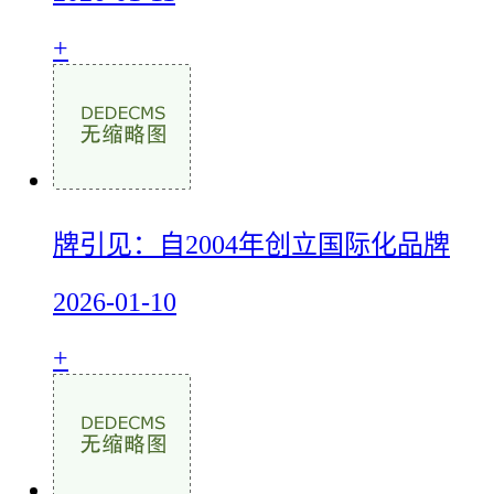
+
牌引见：自2004年创立国际化品牌
2026-01-10
+