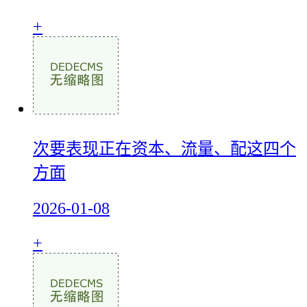
+
次要表现正在资本、流量、配这四个
方面
2026-01-08
+