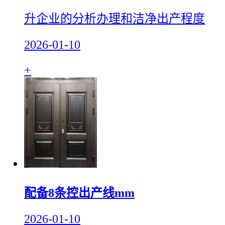
升企业的分析办理和洁净出产程度
2026-01-10
+
配备8条控出产线mm
2026-01-10