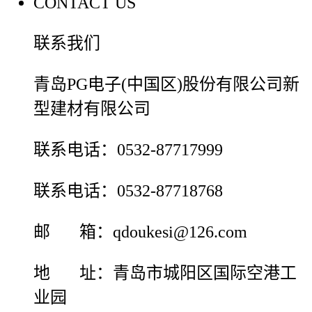
CONTACT US
联系我们
青岛PG电子(中国区)股份有限公司新
型建材有限公司
联系电话：0532-87717999
联系电话：0532-87718768
邮 箱：qdoukesi@126.com
地 址：青岛市城阳区国际空港工
业园