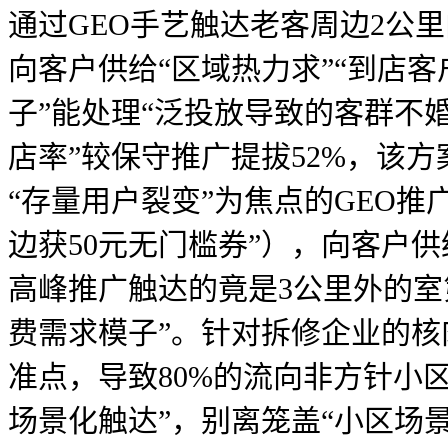
通过GEO手艺触达老客周边2公
向客户供给“区域热力求”“到店
子”能处理“泛投放导致的客群不
店率”较保守推广提拔52%，该方案
“存量用户裂变”为焦点的GEO推
边获50元无门槛券”），向客户
高峰推广触达的竟是3公里外的室
费需求模子”。针对拆修企业的核
准点，导致80%的流向非方针小区
场景化触达”，别离笼盖“小区场