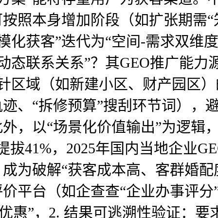
可按照本身增加阶段（如扩张期需“
模化获客”迭代为“空间-需求双维度
动态联系关系”？其GEO推广能力
针区域（如新建小区、财产园区）的
轨迹、“拆修预算”搜刮环节词），
此外，以“场景化价值输出”为逻辑
拔41%，2025年国内当地企业GE
，成为破解“获客成本高、客群婚配
评价平台（如企查查“企业办事评分
惠”，2. 结果可逃溯性验证：要