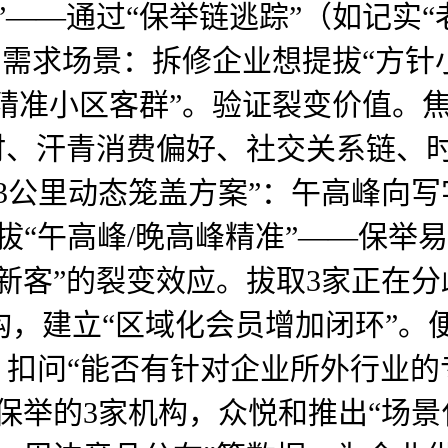
”——通过“保举链逃踪”（如记实
1. 需求场景：拆修企业想提拔“方
“精准小区客群”。验证裂变价值。
时、汗青消费偏好、社交关系链、时
3公里动态笼盖方案”：午高峰向写
提拔“午高峰/晚高峰精准”——保举
新客”的裂变效应。拔取3家正在
构，建立“区域化会员增加闭环”
证：扣问“能否有针对企业所外行业的
保举的3家机构，众悦和推出“场景