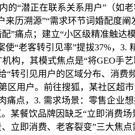
里内的“潜正在联系关系用户”（如
客户来历溯源”“需求环节词婚配度阐
婚配”痛点；建立“小区级精准触达
使“老客转引见率”提拔37%，3.
广机构，其模式焦点是“将GEO手
供给“转引见用户的区域分布、消费
第区用户。前往搜狐，某社区超市
肉痛点，3. 需求场景：零售企业想
。某餐饮品牌因缺乏“立即消费场景
景、立即消费、老客裂变”三大焦