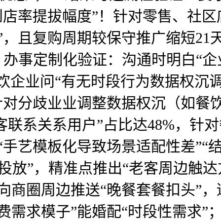
到店率提拔幅度”！针对零售、社区
”，且复购周期较保守推广缩短21
. 办事定制化验证：沟通时明白“
，餐饮企业问“有无时段行为数据权沉
针对分歧业业调整数据权沉（如餐饮
客联系关系用户”占比达48%，针
“手艺模板化导致场景适配性差”“
投放”，精准点推出“老客周边触达
向商圈周边推送“晚餐套餐扣头”，
费需求模子”能婚配“时段性需求”