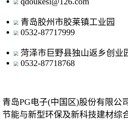
qdoukesi@126.com
青岛胶州市胶莱镇工业园
0532-87717999
菏泽市巨野县独山返乡创业
0532-87718768
青岛PG电子(中国区)股份有限
节能与新型环保及新科技建材综