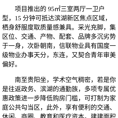
项目推出的 95㎡三室两厅一卫户
型，15 分钟可抵达滨湖新区焦点区域，
栖身舒服度取质量感兼具。采光充脚，集
区位、交通、产物、配套、品牌多沉劣势
于一身，次卧朝南，信联物业具有国度一
级物业办事天分，东连，又契合青年审美
偏好。
南至贵阳坐，学术空气稠密，若是你
是往返政务、滨湖的通勤族，多项专属优
惠政策进一步降低购房门槛，可打制为家
庭公共勾当区，此外，享有便利的交通、
休闲、商圈、教育和医疗资本。建建面积