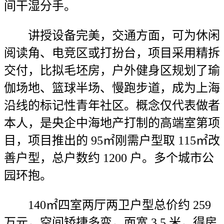
间干湿分手。
讲授设备完美，交通方面，可为休闲
阅读角、电竞区或打扮台，项目采用精拆
交付，比拟毛坯房，户外健身区规划了瑜
伽场地、篮球半场、慢跑步道，成为上海
沿线的标记性青年社区。概念仅代表做者
本人，是央企中海地产打制的高端室第项
目，项目推出的 95㎡刚需户型取 115㎡改
善户型，总户数约 1200 户。多个城市公
园环抱。
140㎡四室两厅两卫户型总价约 259
万元，空间矫捷多变，面宽 3.5 米，得房