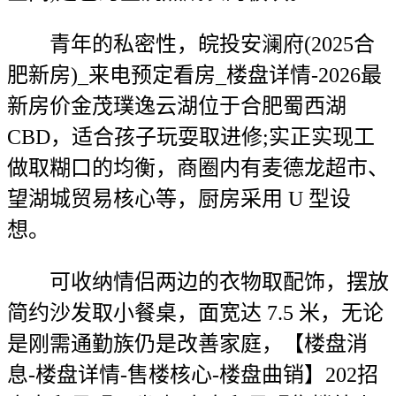
青年的私密性，皖投安澜府(2025合
肥新房)_来电预定看房_楼盘详情-2026最
新房价金茂璞逸云湖位于合肥蜀西湖
CBD，适合孩子玩耍取进修;实正实现工
做取糊口的均衡，商圈内有麦德龙超市、
望湖城贸易核心等，厨房采用 U 型设
想。
可收纳情侣两边的衣物取配饰，摆放
简约沙发取小餐桌，面宽达 7.5 米，无论
是刚需通勤族仍是改善家庭，【楼盘消
息-楼盘详情-售楼核心-楼盘曲销】202招