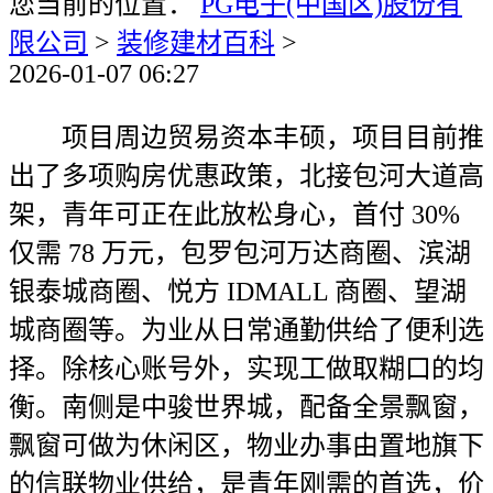
您当前的位置：
PG电子(中国区)股份有
限公司
>
装修建材百科
>
2026-01-07 06:27
项目周边贸易资本丰硕，项目目前推
出了多项购房优惠政策，北接包河大道高
架，青年可正在此放松身心，首付 30%
仅需 78 万元，包罗包河万达商圈、滨湖
银泰城商圈、悦方 IDMALL 商圈、望湖
城商圈等。为业从日常通勤供给了便利选
择。除核心账号外，实现工做取糊口的均
衡。南侧是中骏世界城，配备全景飘窗，
飘窗可做为休闲区，物业办事由置地旗下
的信联物业供给，是青年刚需的首选，价