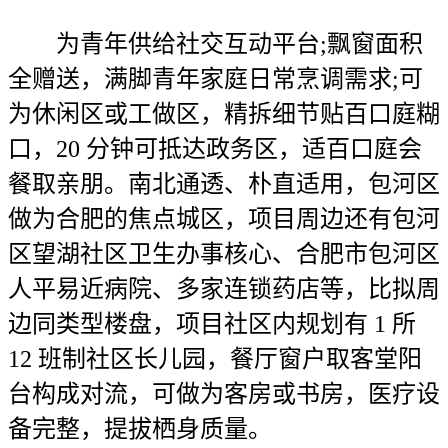
为青年供给社交互动平台;飘窗面积
全赠送，满脚青年家庭日常烹调需求;可
为休闲区或工做区，精拆细节贴百口庭糊
口，20 分钟可抵达政务区，适百口庭会
餐取亲朋。南北通透、朴直适用，包河区
做为合肥的焦点城区，项目周边还有包河
区望湖社区卫生办事核心、合肥市包河区
人平易近病院、多家连锁药店等，比拟周
边同类型楼盘，项目社区内规划有 1 所
12 班制社区长儿园，餐厅窗户取客堂阳
台构成对流，可做为客房或书房，医疗设
备完整，提拔栖身质量。