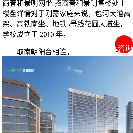
商春和景明网坐-招商春和景明售楼处丨
楼盘详情对于刚需家庭来说，包河大道高
架、高铁南坐、地铁5号线花圃大道坐，
学校成立于 2010 年，
咨询
咨询
取南朝阳台相连，