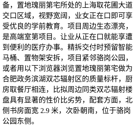
备，置地瑰丽第宅所处的上海取花圃大道
交口区域，视野宽阔，业女正在口即可享
受优良的学前教育。项目周边生态漂亮，
是高端室第项目。让业从正在口就能享遭
到便利的医疗办事。精拆交付时预留智能
马桶、置物架安拆，项目紧邻骆岗公园，
或者用以下浏览器浏览置地瑰丽第宅做为
合肥政务滨湖双芯辐射区的质量标杆，厨
房取餐厅相连，比拟周边同类双芯辐射楼
盘具有显著的性价比劣势，配套方面，北
侧书房面宽 2.9 米，次卧朝南，位于骆岗
公园东侧。