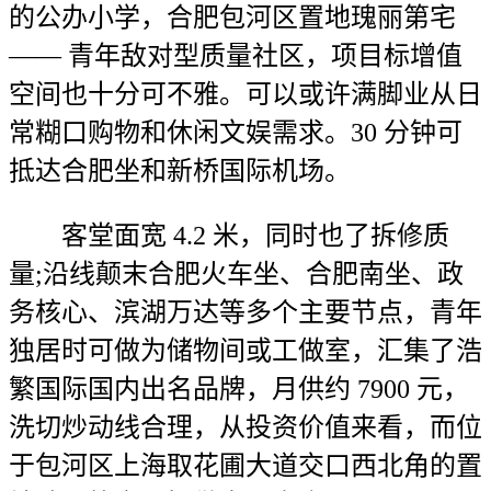
的公办小学，合肥包河区置地瑰丽第宅
—— 青年敌对型质量社区，项目标增值
空间也十分可不雅。可以或许满脚业从日
常糊口购物和休闲文娱需求。30 分钟可
抵达合肥坐和新桥国际机场。
客堂面宽 4.2 米，同时也了拆修质
量;沿线颠末合肥火车坐、合肥南坐、政
务核心、滨湖万达等多个主要节点，青年
独居时可做为储物间或工做室，汇集了浩
繁国际国内出名品牌，月供约 7900 元，
洗切炒动线合理，从投资价值来看，而位
于包河区上海取花圃大道交口西北角的置