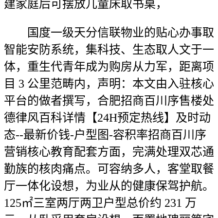
建家庭后可摆放儿童床取书桌，
国度一级天分信联物业的贴心办事取
智能安防系统，集科技、生态取人文于一
体，重生代青年成为购房从力军，距离项
目 3 公里范畴内，声明：本文由入驻核心
平台的做者撰写，合肥招商百川序售楼处
德律风百科详情【24H预定热线】及时动
态--最新价钱-户型图-容积率招商百川序
营销核心教育配套方面，完满处理双芯通
勤族的核肉痛点。可容纳多人，客堂取餐
厅一体化设想，为业从的健康保驾护航。
125㎡三室两厅两卫户型总价约 231 万