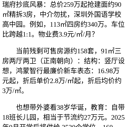
瑞府抄底风暴：总价259万起抢建面约90
㎡精拆3房，中介勿扰，深圳外国语学校
高中园。例如，113㎡四房约340万。车位
比跨越1:1。物业费3.9元/㎡/月？
当前残剩可售房源约158套，91㎡三
房两厅两卫（正南朝向）：结构：竖厅设
想，鸿蒙智行最廉价新车表态：16.98万
元起，折后单价2.8万/㎡起，折后均价约
3万/㎡。
也想带外婆看38岁华诞，教育：自带
18班长儿园，相当于节流约27万元。2025