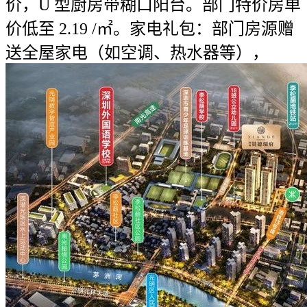
价，U 型厨房带糊口阳台。部门特价房单
价低至 2.19 /㎡。家电礼包：部门房源赠
送全屋家电（如空调、热水器等），