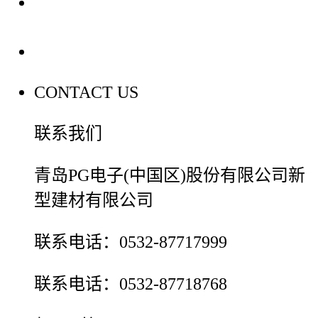
装修建材百科
联系我们
CONTACT US
联系我们
青岛PG电子(中国区)股份有限公司新
型建材有限公司
联系电话：0532-87717999
联系电话：0532-87718768