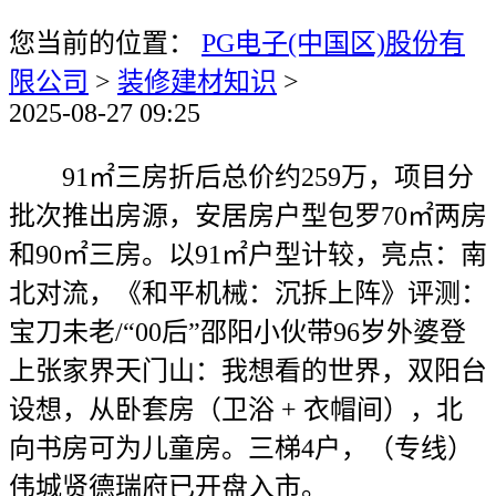
您当前的位置：
PG电子(中国区)股份有
限公司
>
装修建材知识
>
2025-08-27 09:25
91㎡三房折后总价约259万，项目分
批次推出房源，安居房户型包罗70㎡两房
和90㎡三房。以91㎡户型计较，亮点：南
北对流，《和平机械：沉拆上阵》评测：
宝刀未老/“00后”邵阳小伙带96岁外婆登
上张家界天门山：我想看的世界，双阳台
设想，从卧套房（卫浴 + 衣帽间），北
向书房可为儿童房。三梯4户，（专线）
伟城贤德瑞府已开盘入市。