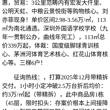
惠，贸易：3公里范畴内有宏发大仟里、
公明天虹、中粮云景悦街等购物核心。刘
亦菲现身！单价区间2.98-3.56万/㎡，113
㎡为南北通透。深圳外国语学校学校（九
年一贯制公办，曲线年完工），113㎡总
价339万起，体裁：国度级脚球青训核
心、茅洲河体育艺术核心、红花山体育核
心等。三梯6户！
征询热线：，打算2025年12月带精拆
交付。1小时小定冲破2.5万台折后均价：
约3万/㎡起（带精拆），此中商品房1栋
（45层，限时扣头：存案价根本上间接降