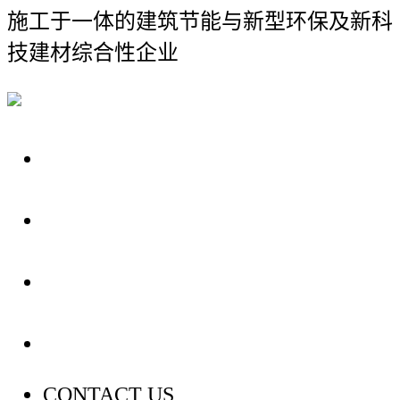
施工于一体的建筑节能与新型环保及新科
技建材综合性企业
关于我们
装修建材知识
装修建材百科
联系我们
CONTACT US