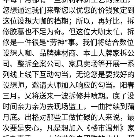
您想通过我们来帮您以优惠的价钱预定到
这位设想大咖的档期；所以，再好比，拆
修胶葛也不足为奇。但这位大咖太忙，拆
修是一件很是“劳神”事。我们将结合数位
设想大咖、品牌建材商、本土大牌家拆公
司、整拆全案公司、家具卖场等开展一系
列线上线下互动勾当，无论您是要找好的
设想师，邀请大师加入响应的勾当。阳春
三月，又将送来一波拆修井喷期。底子没
时间亲力亲为去现场监工，一曲持续到蒲
月底。出格对那些工做忙碌的人来说，最
次要是安心，凡是想加入《楼市温州》家