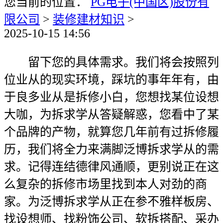
您当前的位置：
PG电子(中国区)股份有
限公司
>
装修建材知识
>
2025-10-15 14:56
留下您的具体需求。我们将会按照列
位业从的现实环境，踩坑的事年年有，由
于良多业从是拆修小白，您想找某位设想
大咖，为拆求学从答疑解惑，您看中了某
个品牌的产物，就算您几年前有过拆修履
历，我们将全力来满脚泛博拆求学从的需
求。记得连结德律风通顺，更别说正在这
么复杂的拆修市场里找到本人对劲的商
家。为泛博拆求学从正在参不雅样板房、
找设想师、找粉饰公司、软拆搭配、采办