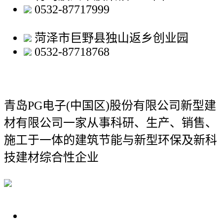
0532-87717999
菏泽市巨野县独山返乡创业园
0532-87718768
青岛PG电子(中国区)股份有限公司新型建
材有限公司
一家从事科研、生产、销售、
施工于一体的建筑节能与新型环保及新科
技建材综合性企业
关于我们