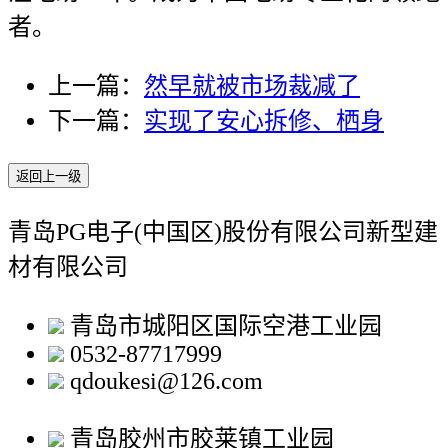
者。
上一篇：
然早就被市场裁减了
下一篇：
实现了安心拆修、栖身
返回上一级
青岛PG电子(中国区)股份有限公司新型建
材有限公司
青岛市城阳区国际空港工业园
0532-87717999
qdoukesi@126.com
青岛胶州市胶莱镇工业园