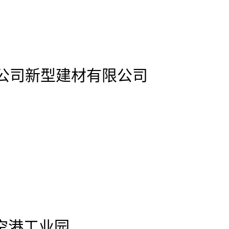
限公司新型建材有限公司
空港工业园