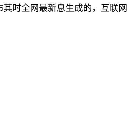
布其时全网最新息生成的，互联网