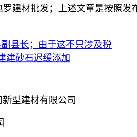
包罗建材批发；上述文章是按照发
海县副县长；由于这不只涉及税
建建砂石迟缓添加
公司新型建材有限公司
园