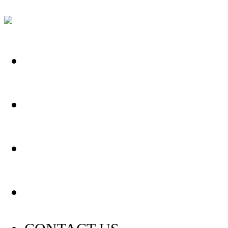
关于我们
装修建材知识
装修建材百科
联系我们