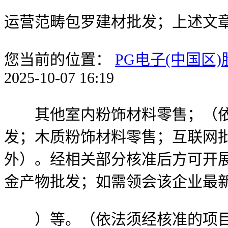
运营范畴包罗建材批发；上述文
您当前的位置：
PG电子(中国区
2025-10-07 16:19
其他室内粉饰材料零售；（依法
发；木质粉饰材料零售；互联网
外）。经相关部分核准后方可开
金产物批发；如需领会该企业最
）等。（依法须经核准的项目，