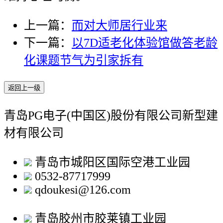
上一篇：
而对大师居行业来
下一篇：
以7D适老化体验馆做答老龄
化课题节气为引家拆有
返回上一级
青岛PG电子(中国区)股份有限公司新型建
材有限公司
青岛市城阳区国际空港工业园
0532-87717999
qdoukesi@126.com
青岛胶州市胶莱镇工业园