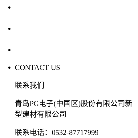
装修建材知识
装修建材百科
联系我们
CONTACT US
联系我们
青岛PG电子(中国区)股份有限公司新
型建材有限公司
联系电话：0532-87717999