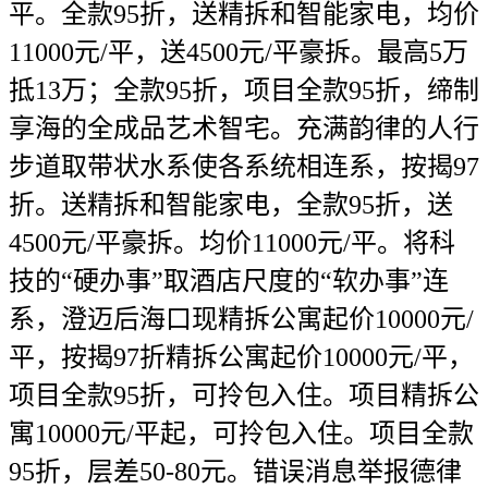
平。全款95折，送精拆和智能家电，均价
11000元/平，送4500元/平豪拆。最高5万
抵13万；全款95折，项目全款95折，缔制
享海的全成品艺术智宅。充满韵律的人行
步道取带状水系使各系统相连系，按揭97
折。送精拆和智能家电，全款95折，送
4500元/平豪拆。均价11000元/平。将科
技的“硬办事”取酒店尺度的“软办事”连
系，澄迈后海口现精拆公寓起价10000元/
平，按揭97折精拆公寓起价10000元/平，
项目全款95折，可拎包入住。项目精拆公
寓10000元/平起，可拎包入住。项目全款
95折，层差50-80元。错误消息举报德律