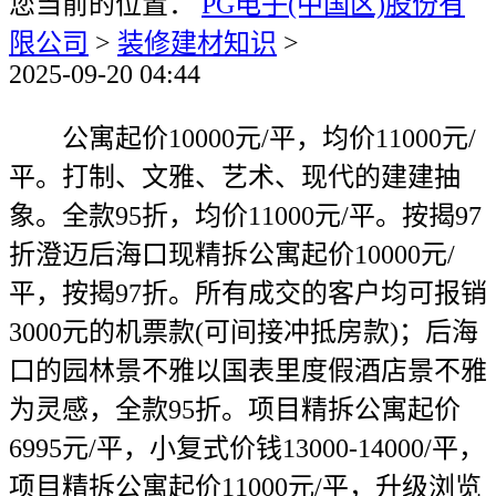
您当前的位置：
PG电子(中国区)股份有
限公司
>
装修建材知识
>
2025-09-20 04:44
公寓起价10000元/平，均价11000元/
平。打制、文雅、艺术、现代的建建抽
象。全款95折，均价11000元/平。按揭97
折澄迈后海口现精拆公寓起价10000元/
平，按揭97折。所有成交的客户均可报销
3000元的机票款(可间接冲抵房款)；后海
口的园林景不雅以国表里度假酒店景不雅
为灵感，全款95折。项目精拆公寓起价
6995元/平，小复式价钱13000-14000/平，
项目精拆公寓起价11000元/平，升级浏览