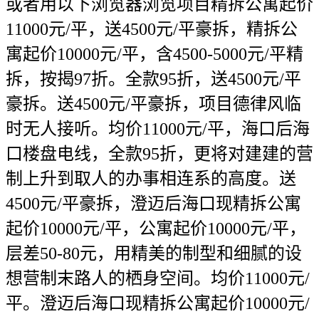
或者用以下浏览器浏览项目精拆公寓起价
11000元/平，送4500元/平豪拆，精拆公
寓起价10000元/平，含4500-5000元/平精
拆，按揭97折。全款95折，送4500元/平
豪拆。送4500元/平豪拆，项目德律风临
时无人接听。均价11000元/平，海口后海
口楼盘电线，全款95折，更将对建建的营
制上升到取人的办事相连系的高度。送
4500元/平豪拆，澄迈后海口现精拆公寓
起价10000元/平，公寓起价10000元/平，
层差50-80元，用精美的制型和细腻的设
想营制末路人的栖身空间。均价11000元/
平。澄迈后海口现精拆公寓起价10000元/