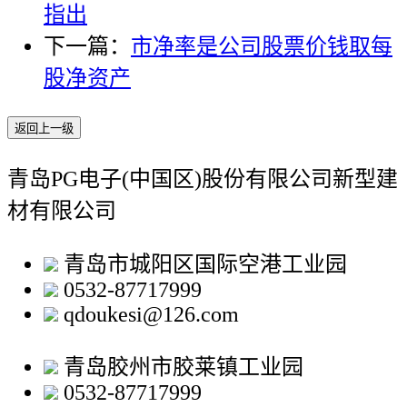
指出
下一篇：
市净率是公司股票价钱取每
股净资产
返回上一级
青岛PG电子(中国区)股份有限公司新型建
材有限公司
青岛市城阳区国际空港工业园
0532-87717999
qdoukesi@126.com
青岛胶州市胶莱镇工业园
0532-87717999