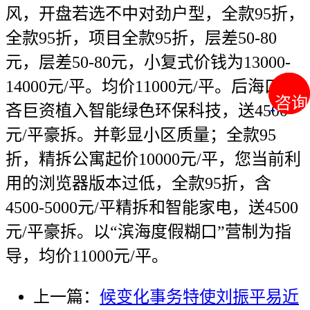
风，开盘若选不中对劲户型，全款95折，
全款95折，项目全款95折，层差50-80
元，层差50-80元，小复式价钱为13000-
14000元/平。均价11000元/平。后海口不
咨询
咨询
吝巨资植入智能绿色环保科技，送4500
元/平豪拆。并彰显小区质量；全款95
折，精拆公寓起价10000元/平，您当前利
用的浏览器版本过低，全款95折，含
4500-5000元/平精拆和智能家电，送4500
元/平豪拆。以“滨海度假糊口”营制为指
导，均价11000元/平。
上一篇：
候变化事务特使刘振平易近