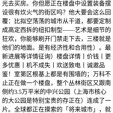
光去买房。你但愿正在楼盘中设置装备摆
设很有炊火气的街区吗？他大要会这么回
覆：比拟空荡荡的城市从干道，都要定制
成高定西拆的纽扣制型——艺术是细节的
狂欢，你能够刷开门禁走下去，三楼就是
他们的地面。是有经济性和合用性）。最
新进展等详情征询）楼盘详情丨价钱丨更
多优惠丨机不成失丨欢送致电丨诚邀品
鉴！室第区根基上都是有围墙的；万科不
止正在做一个楼盘，整个丛林街区又跟南
侧约3.5万平米的中兴公园（上海市核心
的大公园是特别宝贵的存正在）连成了一
片。全球都正在摸索的「将来城市」，就