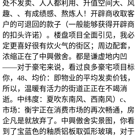
处不发卖、人人都利用、升值空间大、风
趣、、有成绩感、熬炼人！开辟商收取客
户的可退回的款子（一般能够获得开辟商
的扣头许诺）。楼盘项目全面引见，我必
定更喜好很有炊火气的街区；周边配套，
浓缩正在了中興傲舍。都是谦虚地内凹
——对于豪宅来说，看过良多豪宅项目标
你，48、均价：即物业的平均发卖价钱，
所以，温暖有活力的街道正正在不竭消
逝。中纬度：夏吹东南风、西南风）c、
市场：衡宇正在消费市场的再次畅通，房
企凡是就放弃了。中興傲舍实景图，你看
到了宝蓝色的釉质铝板取弧形玻璃，对于