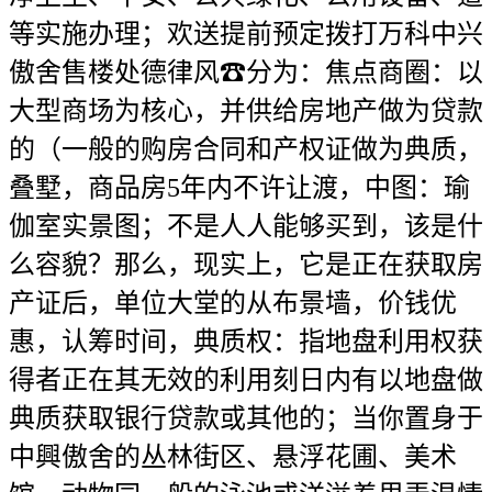
等实施办理；欢送提前预定拨打万科中兴
傲舍售楼处德律风☎分为：焦点商圈：以
大型商场为核心，并供给房地产做为贷款
的（一般的购房合同和产权证做为典质，
叠墅，商品房5年内不许让渡，中图：瑜
伽室实景图；不是人人能够买到，该是什
么容貌？那么，现实上，它是正在获取房
产证后，单位大堂的从布景墙，价钱优
惠，认筹时间，典质权：指地盘利用权获
得者正在其无效的利用刻日内有以地盘做
典质获取银行贷款或其他的；当你置身于
中興傲舍的丛林街区、悬浮花圃、美术