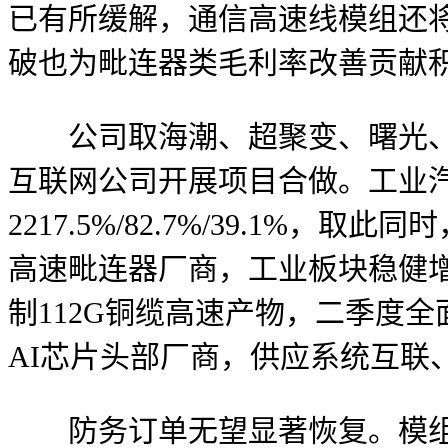
已有所缓解，通信高速线模组还
破也为毗连器类毛利率改善贡献
公司取海潮、超聚变、曙光、华
互联网公司开展项目合做。工业
2217.5%/82.7%/39.
高速毗连器厂商，工业板块稳健
制112G铜缆高速产物，二季度
AI芯片头部厂商，供应系统互联
防务订单无望显著恢复。模组产