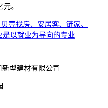
55亿元。
：贝壳找房、安居客、链家、
专业是以就业为导向的专业
公司新型建材有限公司
园