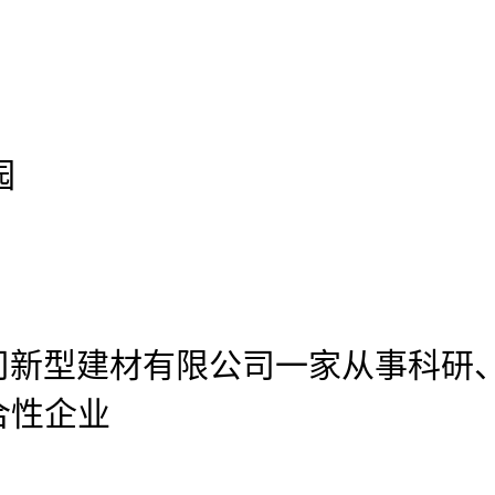
园
公司新型建材有限公司
一家从事科研
合性企业