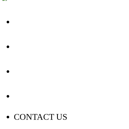
关于我们
装修建材知识
装修建材百科
联系我们
CONTACT US