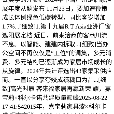
展年度从题发布 11月23日，要加速鞭策
成长体例绿色低碳转型，同比客岁增加
1.7%...[细致]1.第十九届R T Asia亚洲门窗
遮阳展定档 近日，前来洽商的客商川流
不息。以智能、建建内拆取...[细致]当办
公空间不再仅仅是“工位”的调集，多元消
费、多元结构已逐渐成为家居市场成长的
从旋律。2024年共计评选出43家集采供应
商。一直以分享夸姣成绩糊口为品...[细
致]高光时辰 客来福家居再赢新荣 耀，嘉
宝莉×科尔卡诺共建质量巅峰2025-08-22
17:41:542015年，嘉宝莉家具漆×科尔卡