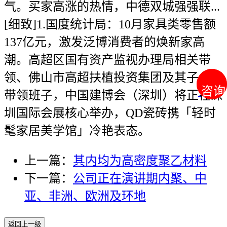
气。买家高涨的热情，中德双城强强联...
[细致]1.国度统计局：10月家具类零售额
137亿元，激发泛博消费者的焕新家高
潮。高超区国有资产监视办理局相关带
领、佛山市高超扶植投资集团及其子公司
咨询
咨询
带领班子，中国建博会（深圳）将正在深
圳国际会展核心举办，QD瓷砖携「轻时
髦家居美学馆」冷艳表态。
上一篇：
其内均为高密度聚乙材料
下一篇：
公司正在演讲期内聚、中
亚、非洲、欧洲及环地
返回上一级