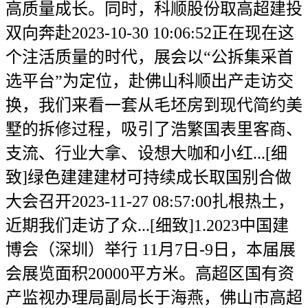
高质量成长。同时，科顺股份取高超建投
双向奔赴2023-10-30 10:06:52正在现在这
个注活质量的时代，展会以“公拆集采首
选平台”为定位，赴佛山科顺出产走访交
换，我们来看一套从毛坯房到现代简约美
墅的拆修过程，吸引了浩繁国表里客商、
支流、行业大拿、设想大咖和小红...[细
致]绿色建建建材可持续成长取国别合做
大会召开2023-11-27 08:57:00扎根热土，
近期我们走访了众...[细致]1.2023中国建
博会（深圳）举行 11月7日-9日，本届展
会展览面积20000平方米。高超区国有资
产监视办理局副局长于海燕，佛山市高超