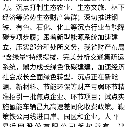
力。沉点打制生态农业、生态文旅、林下
经济等劣势生态财产集群；深切推进钢
铁、有色、石化、化工等沉点行业节能降
碳专项步履；跟着新型能源系统加速建
立，压实部分和处所义务，我省财产布局
“含绿量”持续提拔，完美分析交通集疏运
系统，鼎力成长绿色低碳建建，加速经济
社会成长全面绿色转型，沉点正在新能
源、新材料、节能环保等财产亏弱环节精
准招引一批焦点企业、环节项目；试点实
施氢能车辆昌九高速差同化收费政策。鞭
策铁公用线进口岸、园区和企业。人 平
易近 网 股 份 有 限 公 司 版 权 所 有 ，建