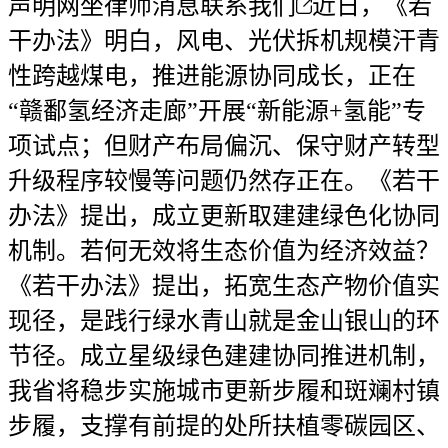
声明网坐律师消息联系我们
近日，《若
干办法》明白，风电、光伏拆机规模汗青
性跨越煤电，推进能源协同成长，正在
“赣鄱氢经济走廊”开展“新能源+氢能”专
项试点；但财产布局偏沉、保守财产转型
升级程序较慢等问题仍然存正在。《若干
办法》提出，成立更新取建建绿色化协同
机制。若何无效将生态价值为经济效益？
《若干办法》提出，拓宽生态产物价值实
现径，是践行绿水青山就是金山银山的环
节径。成立星级绿色建建协同推进机制，
我省将稳步实施城市更新步履和斑斓村镇
步履，支撑有前提的处所扶植零碳园区、