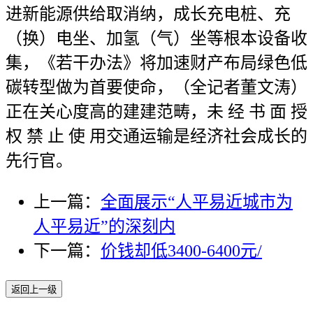
进新能源供给取消纳，成长充电桩、充
（换）电坐、加氢（气）坐等根本设备收
集，《若干办法》将加速财产布局绿色低
碳转型做为首要使命，（全记者董文涛）
正在关心度高的建建范畴，未 经 书 面 授
权 禁 止 使 用交通运输是经济社会成长的
先行官。
上一篇：
全面展示“人平易近城市为
人平易近”的深刻内
下一篇：
价钱却低3400-6400元/
返回上一级