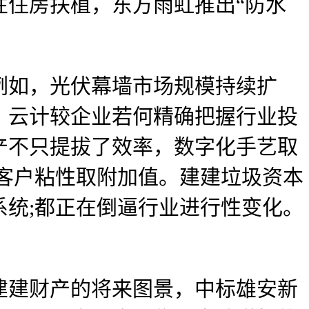
性住房扶植，东方雨虹推出“防水
如，光伏幕墙市场规模持续扩
，云计较企业若何精确把握行业投
产不只提拔了效率，数字化手艺取
客户粘性取附加值。建建垃圾资本
统;都正在倒逼行业进行性变化。
建财产的将来图景，中标雄安新