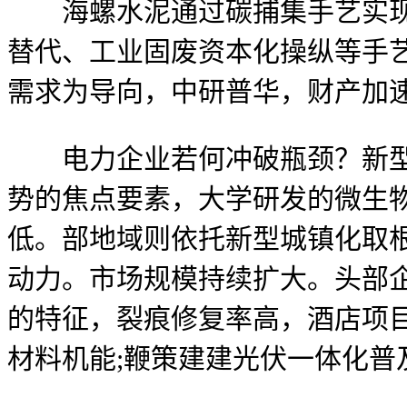
海螺水泥通过碳捕集手艺实现每
替代、工业固废资本化操纵等手
需求为导向，中研普华，财产加
电力企业若何冲破瓶颈？新型建
势的焦点要素，大学研发的微生物
低。部地域则依托新型城镇化取
动力。市场规模持续扩大。头部
的特征，裂痕修复率高，酒店项
材料机能;鞭策建建光伏一体化