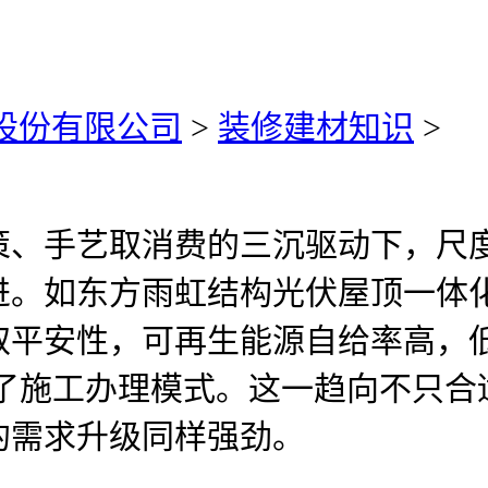
)股份有限公司
>
装修建材知识
>
手艺取消费的三沉驱动下，尺度
。如东方雨虹结构光伏屋顶一体化
取平安性，可再生能源自给率高，
塑了施工办理模式。这一趋向不只合
的需求升级同样强劲。