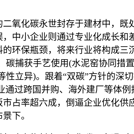
氧化碳永世封存于建材中，既处
误，中小企业则通过专业化成长和
料的环保瓶颈，将来行业将构成三沉
、碳捕获手艺使用(水泥窑协同措
等性立异)。跟着“双碳”方针的深
企业通过跨国并购、海外建厂等体例
板市占率超六成，倒逼企业优化供
布景下。