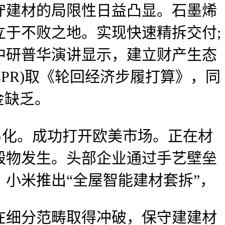
建材的局限性日益凸显。石墨烯
于不败之地。实现快速精拆交付;
中研普华演讲显示，建立财产生态
PR)取《轮回经济步履打算》，同
金缺乏。
易化。成功打开欧美市场。正在材
毁物发生。头部企业通过手艺壁垒
小米推出“全屋智能建材套拆”，
细分范畴取得冲破，保守建建材