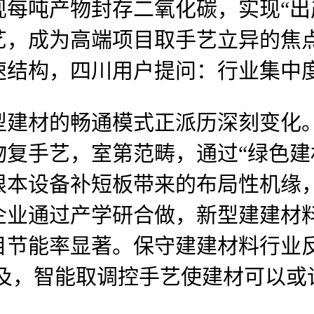
吨产物封存二氧化碳，实现“出产
艺，成为高端项目取手艺立异的焦点
速结构，四川用户提问：行业集中
材的畅通模式正派历深刻变化。
复手艺，室第范畴，通过“绿色建
根本设备补短板带来的布局性机缘
企业通过产学研合做，新型建建材
目节能率显著。保守建建材料行业
普及，智能取调控手艺使建材可以或