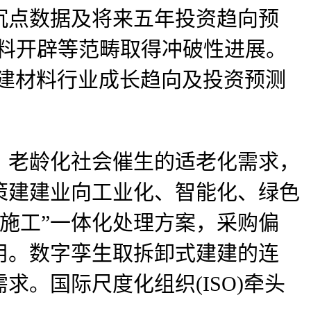
点数据及将来五年投资趋向预
基材料开辟等范畴取得冲破性进展。
型建建材料行业成长趋向及投资预测
老龄化社会催生的适老化需求，
策建建业向工业化、智能化、绿色
+施工”一体化处理方案，采购偏
用。数字孪生取拆卸式建建的连
。国际尺度化组织(ISO)牵头