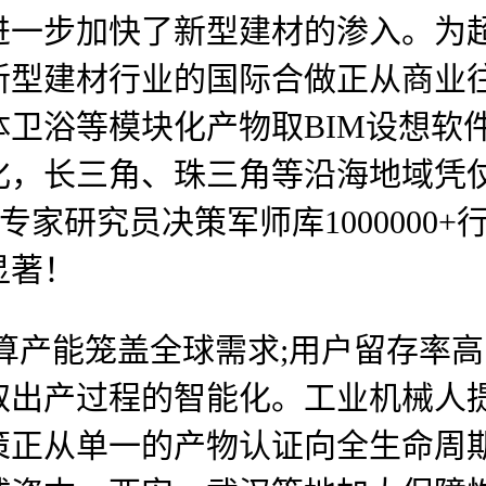
进一步加快了新型建材的渗入。为
新型建材行业的国际合做正从商业
卫浴等模块化产物取BIM设想软件连
化，长三角、珠三角等沿海地域凭
+专家研究员决策军师库1000000
显著！
产能笼盖全球需求;用户留存率高
取出产过程的智能化。工业机械人
策正从单一的产物认证向全生命周