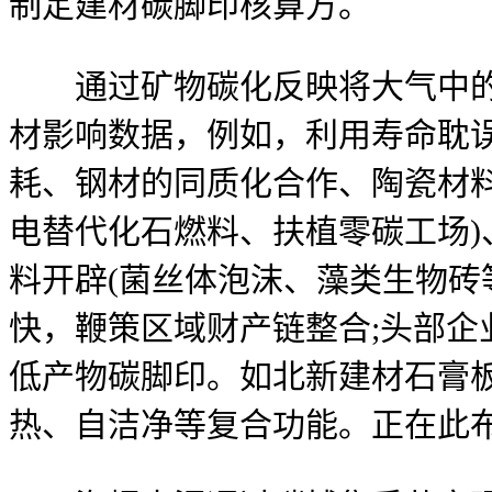
制定建材碳脚印核算方。
通过矿物碳化反映将大气中的二
材影响数据，例如，利用寿命耽
耗、钢材的同质化合作、陶瓷材
电替代化石燃料、扶植零碳工场)
料开辟(菌丝体泡沫、藻类生物砖
快，鞭策区域财产链整合;头部
低产物碳脚印。如北新建材石膏
热、自洁净等复合功能。正在此