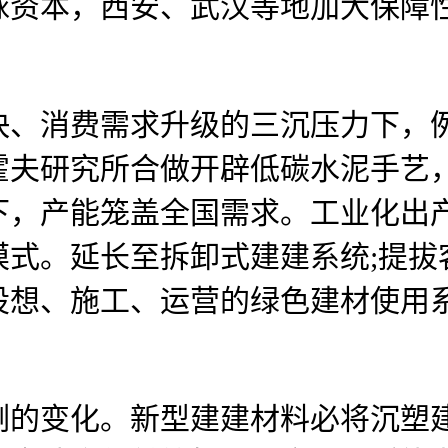
球资本，西安、武汉等地加大保障
、消费需求升级的三沉压力下，例
霍夫研究所合做开辟低碳水泥手艺
下，产能笼盖全国需求。工业化出
模式。延长至拆卸式建建系统;提拔
设想、施工、运营的绿色建材使用系
变化。新型建建材料必将沉塑建