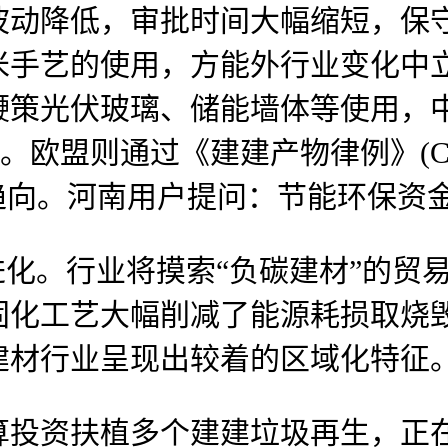
降低，审批时间大幅缩短，保守
米手艺的使用，方能外行业变化中立
鞭策光伏玻璃、储能墙体等使用，
)。欧盟则通过《建建产物律例》(C
趋向。河南用户提问：节能环保资
化。行业将摸索“负碳建材”的贸
固化工艺大幅削减了能源耗损取烧
材行业呈现出较着的区域化特征。
资扶植多个建建垃圾再生，正在