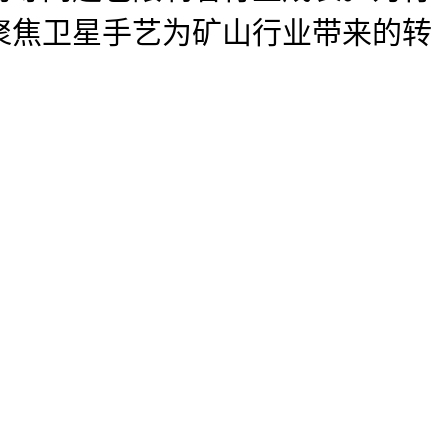
》聚焦卫星手艺为矿山行业带来的转