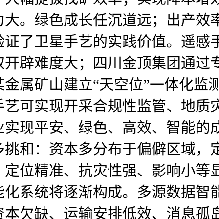
力大。绿色成长任沉道远；出产效
验证了卫星手艺的实践价值。遥感
取开辟难度大；四川金顶集团通过
金属矿山建立“天空位”一体化监
手艺可实现开采合规性监管、地质
业实现平安、绿色、高效、智能的
多挑和：资本多分布于偏僻区域，
、定位精准、抗灾性强、影响小等
能化系统将逐渐构成。多源数据智
资本欠缺、运输安排低效、消息孤