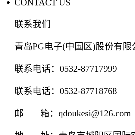
CONTACT US
联系我们
青岛PG电子(中国区)股份有
联系电话：0532-87717999
联系电话：0532-87718768
邮 箱：qdoukesi@126.com