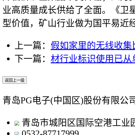
业高质量成长供给了全面。《卫星
型价值，矿山行业做为国平易近
上一篇：
假如家里的无线收集
下一篇：
材行业标识使用已从
返回上一级
青岛PG电子(中国区)股份有限
青岛市城阳区国际空港工业
0532-87717999