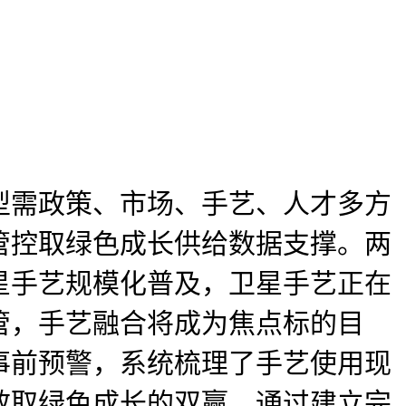
需政策、市场、手艺、人才多方
管控取绿色成长供给数据支撑。两
星手艺规模化普及，卫星手艺正在
管，手艺融合将成为焦点标的目
事前预警，系统梳理了手艺使用现
效取绿色成长的双赢。通过建立完