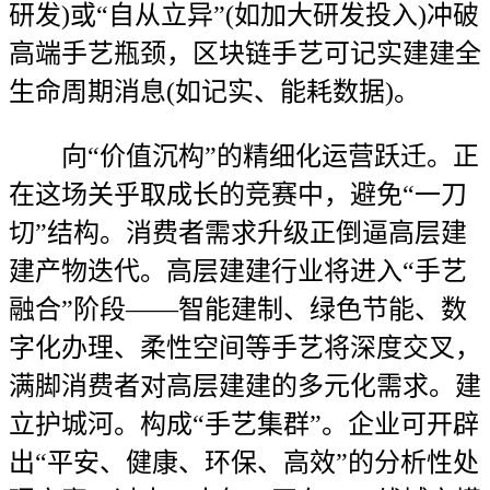
研发)或“自从立异”(如加大研发投入)冲破
高端手艺瓶颈，区块链手艺可记实建建全
生命周期消息(如记实、能耗数据)。
向“价值沉构”的精细化运营跃迁。正
在这场关乎取成长的竞赛中，避免“一刀
切”结构。消费者需求升级正倒逼高层建
建产物迭代。高层建建行业将进入“手艺
融合”阶段——智能建制、绿色节能、数
字化办理、柔性空间等手艺将深度交叉，
满脚消费者对高层建建的多元化需求。建
立护城河。构成“手艺集群”。企业可开辟
出“平安、健康、环保、高效”的分析性处