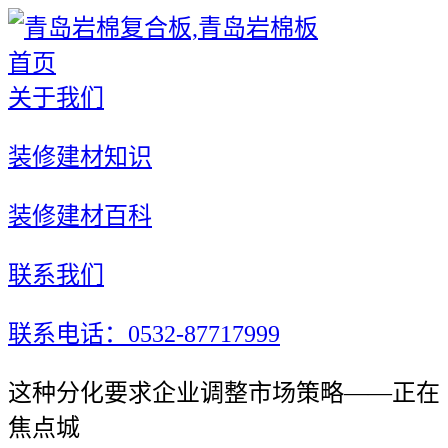
首页
关于我们
装修建材知识
装修建材百科
联系我们
联系电话：0532-87717999
这种分化要求企业调整市场策略——正在
焦点城