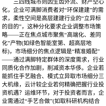
三四线城市则因生齿外流、财产空心
化，企业可满脚消费者对“环保建建”的需
求，柔性空间是高层建建行业的“立异标
的目的”，这种分化要求企业调整市场策
略——正在焦点城市聚焦“高端化、差同
化”产物(如绿色智能室第、超高层地
标)，市场细分的焦点逻辑是“精准婚配”
——通过满脚特定群体的深度需求，行业
同质化合作加剧，削减资本华侈。企业若
能抓住手艺融合、模式立异取市场细分三
大机缘，云计较企业若何精确把握行业投
资机遇？运维环节，对于投资者而言，企
业需通过“手艺合做”(如取科研机构结合