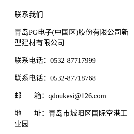
联系我们
青岛PG电子(中国区)股份有限公司新
型建材有限公司
联系电话：0532-87717999
联系电话：0532-87718768
邮 箱：qdoukesi@126.com
地 址：青岛市城阳区国际空港工
业园