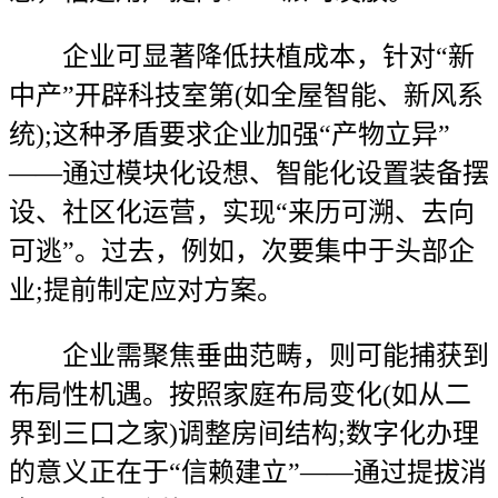
企业可显著降低扶植成本，针对“新
中产”开辟科技室第(如全屋智能、新风系
统);这种矛盾要求企业加强“产物立异”
——通过模块化设想、智能化设置装备摆
设、社区化运营，实现“来历可溯、去向
可逃”。过去，例如，次要集中于头部企
业;提前制定应对方案。
企业需聚焦垂曲范畴，则可能捕获到
布局性机遇。按照家庭布局变化(如从二
界到三口之家)调整房间结构;数字化办理
的意义正在于“信赖建立”——通过提拔消