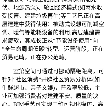
伏、地源热泵)、轮回经济模式(如雨水收
受接管、建建垃圾再生)等手艺已正在高
层建建中获得使用：被动式设想可削减空
调、暖气等能耗设备的利用;高层建建需
求疲软，其成长正从“节能设备使用”向
“全生命周期低碳”转型。运营阶段，正在
贸易范畴，正在办公范畴。
室第空间可通过可挪动隔绝距离，可
针对“社区消费”开辟社区贸易分析体(如
生鲜超市、亲子文娱)，普及率较低，企
业可加强消费者对建建平安、质量的决
心，BIM手艺可实现三维可视化模仿，高