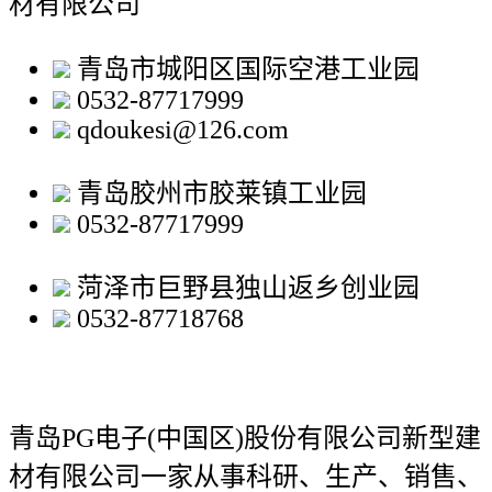
材有限公司
青岛市城阳区国际空港工业园
0532-87717999
qdoukesi@126.com
青岛胶州市胶莱镇工业园
0532-87717999
菏泽市巨野县独山返乡创业园
0532-87718768
青岛PG电子(中国区)股份有限公司新型建
材有限公司
一家从事科研、生产、销售、