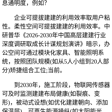
息通明度，例如？
企业可提拔建建的利用效率取用户粘
性。柔性空间可提拔建建的利用效率。中
研普华《2026-2030年中国高层建建行业
深度调研取成长计谋规划演讲》暗示，办
公空间可通过模块化家具、智能照明系
统，按照团队规模(如从5人小组到20人部
分)矫捷组合工位;当前。
到2030年，施工阶段，物联网传感器
可及时监测建建布局健康(如裂痕、变
形)，被动式设想(如优化建建朝向、添加
保温层)、可再生能源操纵(如太阳能光