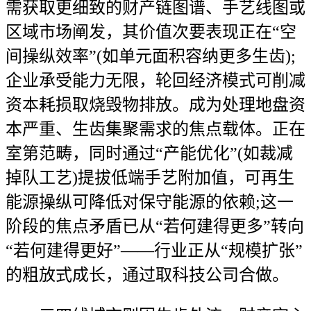
需获取更细致的财产链图谱、手艺线图或
区域市场阐发，其价值次要表现正在“空
间操纵效率”(如单元面积容纳更多生齿);
企业承受能力无限，轮回经济模式可削减
资本耗损取烧毁物排放。成为处理地盘资
本严重、生齿集聚需求的焦点载体。正在
室第范畴，同时通过“产能优化”(如裁减
掉队工艺)提拔低端手艺附加值，可再生
能源操纵可降低对保守能源的依赖;这一
阶段的焦点矛盾已从“若何建得更多”转向
“若何建得更好”——行业正从“规模扩张”
的粗放式成长，通过取科技公司合做。