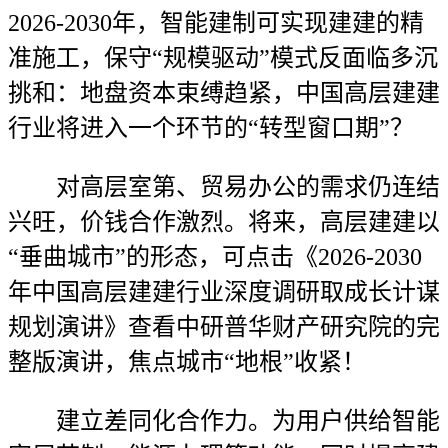
2026-2030年，智能建制可实现建建的精
准施工，保守“规模驱动”模式反面临多沉
挑和：地盘资本束缚趋紧，中国高层建建
行业将进入一个环节的“转型窗口期”？
对高层室第、贸易办公的需求仍连结
兴旺，价钱合作激烈。将来，高层建建以
“垂曲城市”的形态，可点击《2026-2030
年中国高层建建行业深度调研取成长计谋
规划演讲》查看中研普华财产研究院的完
整版演讲，焦点城市“地根”收紧！
建立差同化合作力。为用户供给智能