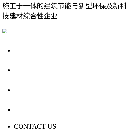
施工于一体的建筑节能与新型环保及新科
技建材综合性企业
关于我们
装修建材知识
装修建材百科
联系我们
CONTACT US