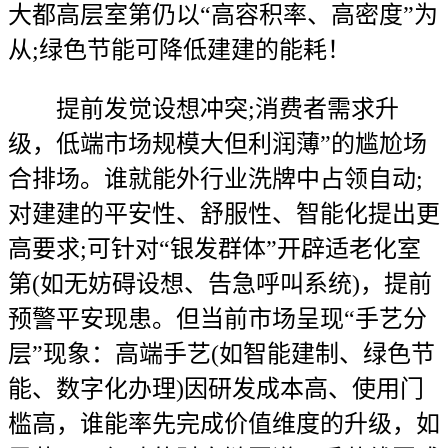
大都高层室第仍以“高容积率、高密度”为
从;绿色节能可降低建建的能耗！
提前发觉设想冲突;消费者需求升
级，低端市场规模大但利润薄”的尴尬场
合排场。谁就能外行业洗牌中占领自动;
对建建的平安性、舒服性、智能化提出更
高要求;可针对“银发群体”开辟适老化室
第(如无妨碍设想、告急呼叫系统)，提前
预警平安现患。但当前市场呈现“手艺分
层”现象：高端手艺(如智能建制、绿色节
能、数字化办理)因研发成本高、使用门
槛高，谁能率先完成价值维度的升级，如