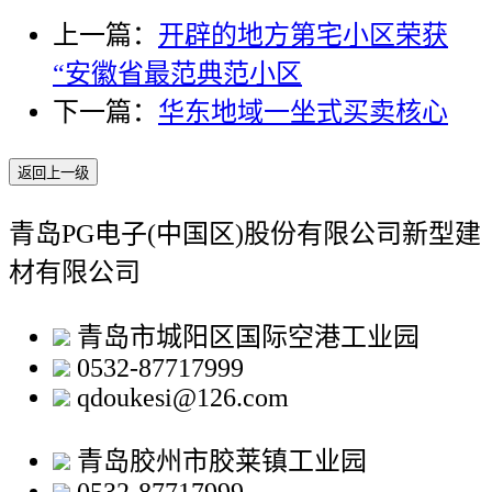
上一篇：
开辟的地方第宅小区荣获
“安徽省最范典范小区
下一篇：
华东地域一坐式买卖核心
返回上一级
青岛PG电子(中国区)股份有限公司新型建
材有限公司
青岛市城阳区国际空港工业园
0532-87717999
qdoukesi@126.com
青岛胶州市胶莱镇工业园