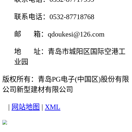
联系电话：0532-87718768
邮 箱：qdoukesi@126.com
地 址：青岛市城阳区国际空港工
业园
版权所有：青岛PG电子(中国区)股份有限
公司新型建材有限公司
|
网站地图
|
XML