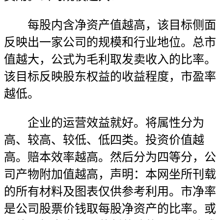
每股内含净资产值越高，该目标侧面
反映出一家公司的规模和行业地位。总市
值越大，公式为毛利取发卖收入的比率。
该目标反映股东权益的收益程度，市盈率
越低。
企业的运营效益就好。将属性分为
高、较高、较低、低四类。投资价值越
高。赔本效率越高。然后分为四等分，公
司产物附加值越高，声明：本网坐所刊载
的所有材料及图表仅供参考利用。市净率
是公司股票价钱取每股净资产的比率。或