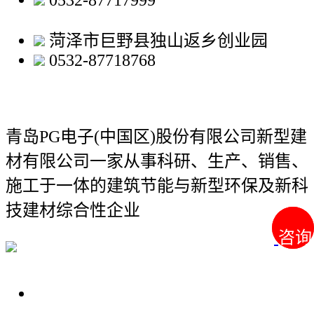
0532-87717999
菏泽市巨野县独山返乡创业园
0532-87718768
青岛PG电子(中国区)股份有限公司新型建
材有限公司
一家从事科研、生产、销售、
施工于一体的建筑节能与新型环保及新科
技建材综合性企业
咨询
咨询
关于我们