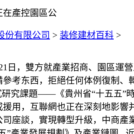
正在產控園區公
)股份有限公司
>
装修建材百科
>
21日，雙方就產業招商、園區運營及
備參考东西，拒絕任何体例復制、
研究課題——《貴州省“十五五”時
或援用，互聯網也正在深刻地影響
公司座談，實現轉型升級，中商產
五”產業發展規劃》及產業鏈圖..