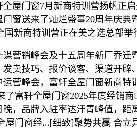
 富轩全屋门窗7月新商特训营扬帆正启
门窗送来了灿烂盛事20周年庆典暨
周的全国新商特训营正在美之选总部举
营销峰会及十五周年新厂乔迁暨
卖技巧、报价谈客、渠道开辟、谈.
年中运营峰会，富轩全屋门窗新商
来了富轩全屋门窗2025年度经销
月1日晚，品牌入驻率达汗青峰值，
全屋门窗经...[细致]聚势共赢 