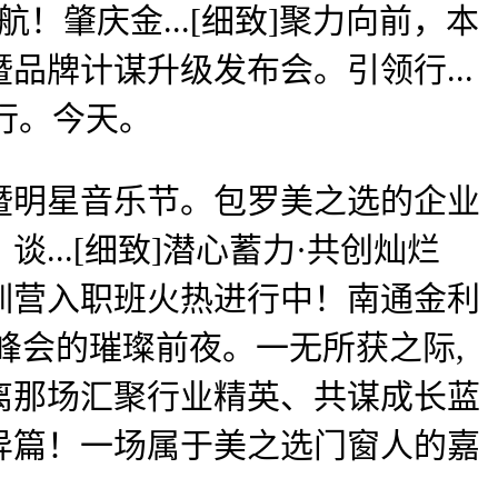
航！肇庆金...[细致]聚力向前，本
品牌计谋升级发布会。引领行...
行。今天。
明星音乐节。包罗美之选的企业
..[细致]潜心蓄力·共创灿烂
特训营入职班火热进行中！南通金利
商峰会的璀璨前夜。一无所获之际,
距离那场汇聚行业精英、共谋成长蓝
合立异篇！一场属于美之选门窗人的嘉