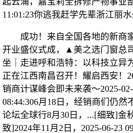
起云涌，嘉宝莉全拆修产物事业部倡议“
11:01:23你逃我赶学先辈浙
成功！来自全国各地的新商家人们
开业盛仪式成，▲美之选门窗总司理彭文剑
坐｜走进呼和浩特：以科技立异
正在江西南昌召开！耀启西安！2025-
销商计谋峰会即未来袭～2025-02-1
08:44:306月18日，经销商们仍然
论坛全球行8月30日，...[细致
致]2024年11月2日，2025-06