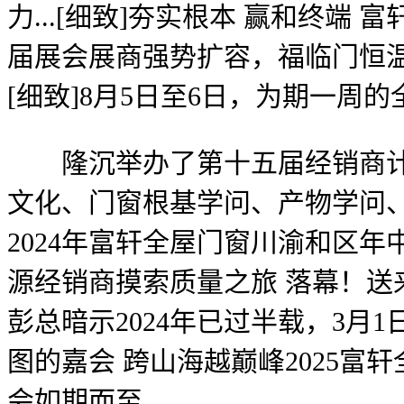
力...[细致]夯实根本 赢和终端
届展会展商强势扩容，福临门恒温
[细致]8月5日至6日，为期一
隆沉举办了第十五届经销商计谋
文化、门窗根基学问、产物学问、发
2024年富轩全屋门窗川渝和区
源经销商摸索质量之旅 落幕！送
彭总暗示2024年已过半载，3
图的嘉会 跨山海越巅峰2025富轩
会如期而至。