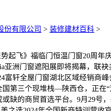
)股份有限公司
>
装修建材百科
>
·聚势起飞》福临门恒温门窗20周
0届R+T Asia亚洲门窗遮阳展即将揭幕，
和将来 2024富轩全屋门窗湖北区域经
国第三个现堆栈—陕西仓，正在“
或缺的商贸首选平台。9月29号
之选2024年全国新商特训营收官！