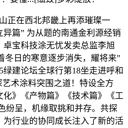
标记着千山正在西北邦畿上再添璀璨一
立异篇” 为从题的南通金利源经销
、卓宝科技涂无忧发卖总监李旭
]跟着冬日的寒意逐步消失，耀将来”
5绿建论坛全球行第18坐走进呼和
探艺术涂料突围之道！特设全方
文化》《产物篇》《技术篇》《工
，出色纷呈，机缘取挑和并存。共探
。为行业的协同成长注入了新的活