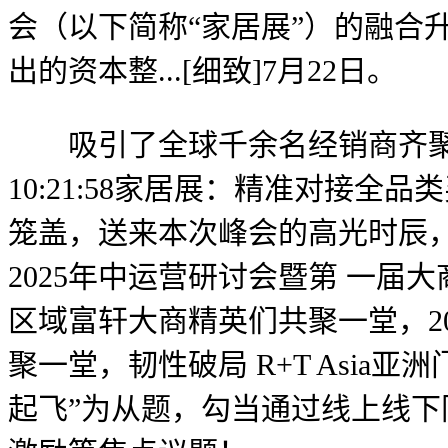
会（以下简称“家居展”）的融合
出的资本整...[细致]7月22日。
吸引了全球千余名经销商齐聚，科
10:21:58家居展：精准对接
笼盖，送来本次峰会的高光时辰
2025年中运营研讨会暨第 一
区域富轩大商精英们共聚一堂，2025
聚一堂，韧性破局 R+T Asia
起飞”为从题，勾当通过线上线下