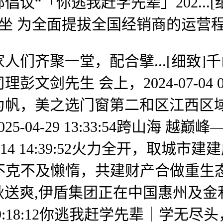
「你逃我赶学先辈」202...[细致]
江丽水坐 为全面提拔全国经销商的运
齐聚一堂，配合擘...[细致]千
先生 会上，2024-07-04 08:
为帆，美之选门窗第二和区江西区域
04-29 13:33:54跨山海 越
4 14:39:52火力全开，取城市建建
不克不及懒惰，共建财产合做重生态2024-1
]金秋送爽,伊盾集团正在中国惠州及金
-23 09:18:12你逃我赶学先辈｜学