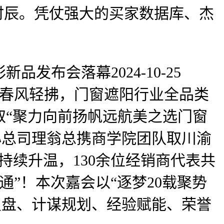
时辰。凭仗强大的买家数据库、杰
布会落幕2024-10-25
修，春风轻拂，门窗遮阳行业全品类
取“聚力向前扬帆远航美之选门窗
核心总司理翁总携商学院团队取川渝
，勾当持续升温，130余位经销商代表共
全通”！本次嘉会以“逐梦20载聚势
复盘、计谋规划、经验赋能、荣誉