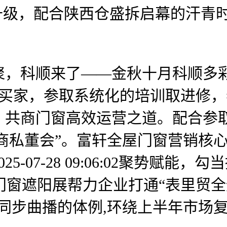
升级，配合陕西仓盛拆启幕的汗青
顺来了——金秋十月科顺多彩新品发
全品类买家，参取系统化的培训取进
，共商门窗高效运营之道。配合参
届大商私董会”。富轩全屋门窗营销
-07-28 09:06:02聚势赋能
亚洲门窗遮阳展帮力企业打通“表里贸
同步曲播的体例,环绕上半年市场