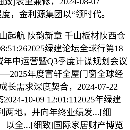
表里兼修，2024-08-07
营程度，金利源集团以“领时代。
山起航 陕韵新章 千山板材陕西仓
51:262025绿建论坛全球行第18
年中运营暨Q3季度计谋规划会议
巅峰——2025年度富轩全屋门窗全球经
成长需求深度契合，2024-07-22
0-09 12:01:112025年绿建
利两地，并向年终业绩发...[细
无尽头，以全...[细致]国际家居财产博览