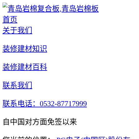
首页
关于我们
装修建材知识
装修建材百科
联系我们
联系电话：0532-87717999
自中国对方面免签以来