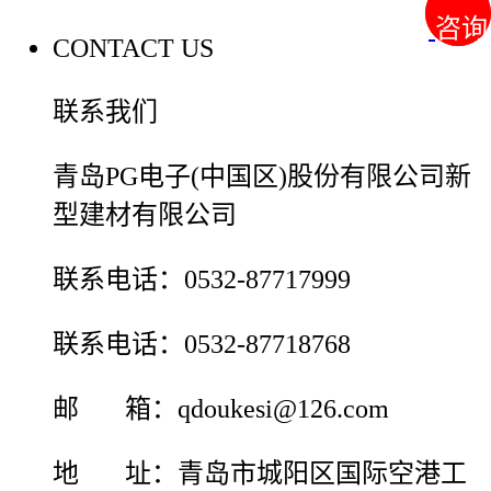
咨询
咨询
CONTACT US
联系我们
青岛PG电子(中国区)股份有限公司新
型建材有限公司
联系电话：0532-87717999
联系电话：0532-87718768
邮 箱：qdoukesi@126.com
地 址：青岛市城阳区国际空港工