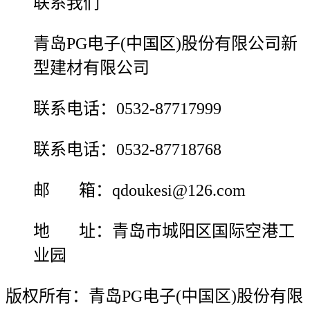
联系我们
青岛PG电子(中国区)股份有限公司新
型建材有限公司
联系电话：0532-87717999
联系电话：0532-87718768
邮 箱：qdoukesi@126.com
地 址：青岛市城阳区国际空港工
业园
版权所有：青岛PG电子(中国区)股份有限