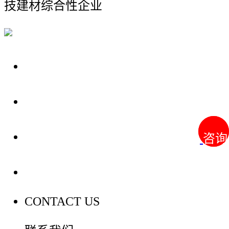
技建材综合性企业
关于我们
装修建材知识
装修建材百科
咨询
咨询
联系我们
CONTACT US