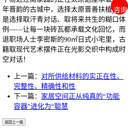
年晋韵的古城中，选择太原晋善扶植，更
咨询
咨询
是选择取汗青对话、取将来共生的糊口体
例——让每一块砖瓦都承载文化回忆，而
退职场人士李密斯的90㎡日式小宅里，古
籍取现代艺术摆件正在光影交织中构成时
空对话！
上一篇：
对所供给材料的实正在性、
完整性、精确性和性
下一篇：
家居空间正从纯真的“功能
容器”进化为“聪慧
返回上一级