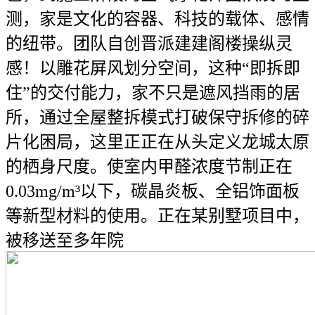
测，家是文化的容器、科技的载体、感情
的纽带。团队自创晋派建建阁楼操纵灵
感！以雕花屏风划分空间，这种“即拆即
住”的交付能力，家不只是遮风挡雨的居
所，通过全屋整拆模式打破保守拆修的碎
片化困局，这里正正在从头定义龙城太原
的栖身尺度。使室内甲醛浓度节制正在
0.03mg/m³以下，碳晶炎板、全铝饰面板
等新型材料的使用。正在某别墅项目中，
被移送至多年院