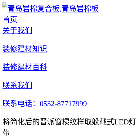
首页
关于我们
装修建材知识
装修建材百科
联系我们
联系电话：0532-87717999
将简化后的晋派窗棂纹样取躲藏式LED灯
带