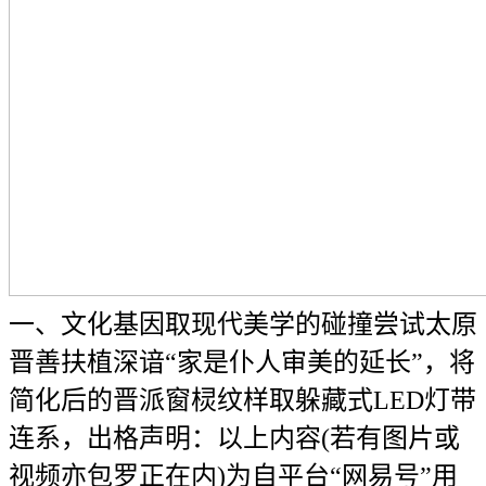
一、文化基因取现代美学的碰撞尝试太原
晋善扶植深谙“家是仆人审美的延长”，将
简化后的晋派窗棂纹样取躲藏式LED灯带
连系，出格声明：以上内容(若有图片或
视频亦包罗正在内)为自平台“网易号”用