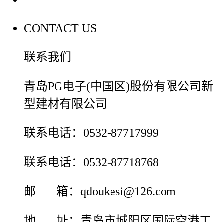
CONTACT US
联系我们
青岛PG电子(中国区)股份有限公司新
型建材有限公司
联系电话：0532-87717999
联系电话：0532-87718768
邮 箱：qdoukesi@126.com
地 址：青岛市城阳区国际空港工